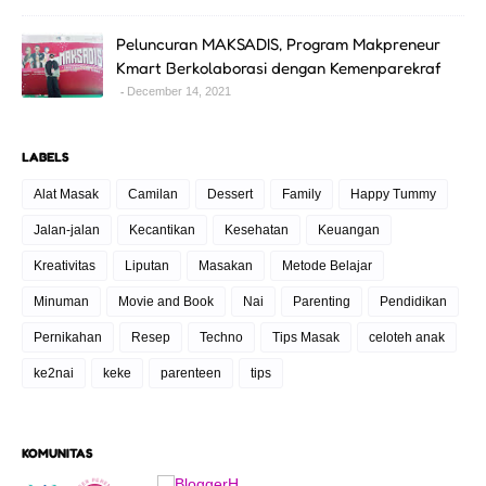
Peluncuran MAKSADIS, Program Makpreneur
Kmart Berkolaborasi dengan Kemenparekraf
December 14, 2021
LABELS
Alat Masak
Camilan
Dessert
Family
Happy Tummy
Jalan-jalan
Kecantikan
Kesehatan
Keuangan
Kreativitas
Liputan
Masakan
Metode Belajar
Minuman
Movie and Book
Nai
Parenting
Pendidikan
Pernikahan
Resep
Techno
Tips Masak
celoteh anak
ke2nai
keke
parenteen
tips
KOMUNITAS