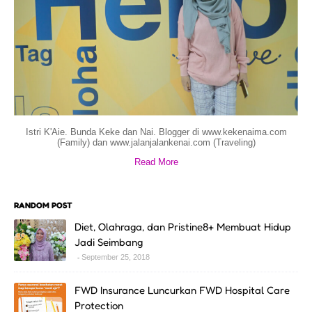
Istri K'Aie. Bunda Keke dan Nai. Blogger di www.kekenaima.com
(Family) dan www.jalanjalankenai.com (Traveling)
Read More
RANDOM POST
Diet, Olahraga, dan Pristine8+ Membuat Hidup
Jadi Seimbang
September 25, 2018
FWD Insurance Luncurkan FWD Hospital Care
Protection